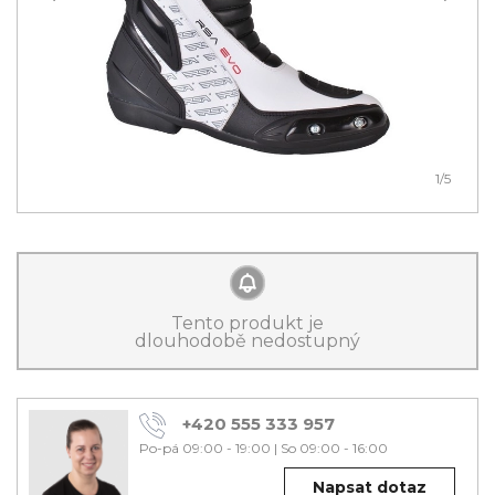
1
/5
Tento produkt je
dlouhodobě nedostupný
+420 555 333 957
Po-pá 09:00 - 19:00
|
So 09:00 - 16:00
Napsat dotaz