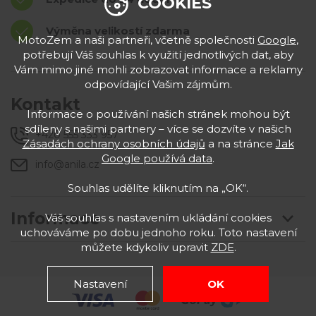
COOKIES
Výměna velikostí zdarma
MotoZem a naši partneři, včetně společnosti
Google
,
potřebují Váš souhlas k využití jednotlivých dat, aby
Vám mimo jiné mohli zobrazovat informace a reklamy
odpovídající Vašim zájmům.
Kontakt
Informace o používání našich stránek mohou být
sdíleny s našimi partnery – více se dozvíte v našich
+420 555 333 957
Zásadách ochrany osobních údajů
a na stránce
Jak
Google používá data
.
info@anila.cz
Souhlas udělíte kliknutím na „OK“.
Informace
Váš souhlas s nastavením ukládání cookies
uchováváme po dobu jednoho roku. Toto nastavení
můžete kdykoliv upravit
ZDE
.
Nastavení
OK