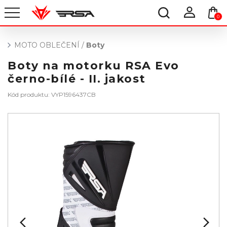
0
MOTO OBLEČENÍ
/
Boty
Boty na motorku RSA Evo
černo-bílé - II. jakost
Kód produktu: VYP1596437CB