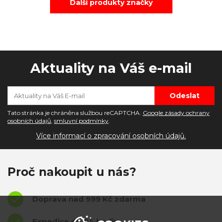
Další produkty značky
Aktuality na Váš e-mail
Tato stránka je chráněna službou reCAPTCHA.
Google zásady ochrany
osobních údajů
,
smluvní podmínky
.
Více informací o zpracování osobních údajů.
Proč nakoupit u nás?
Doprava nad 999 Kč zdarma
Expedice do 24 hodin