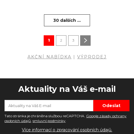
30 dalších ...
1
2
3
AKČNÍ NABÍDKA
|
VÝPRODEJ
Aktuality na Váš e-mail
Tato stránka je chráněna službou reCAPTCHA.
Google zásady ochrany
osobních údajů
,
smluvní podmínky
.
Více informací o zpracování osobních údajů.