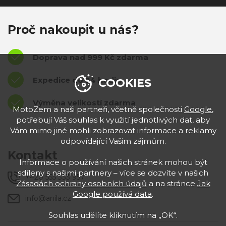
Proč nakoupit u nás?
Doprava nad 999 Kč zdarma
Expedice do 24 hodin
COOKIES
Výměna velikostí zdarma
MotoZem a naši partneři, včetně společnosti
Google
,
potřebují Váš souhlas k využití jednotlivých dat, aby
Vám mimo jiné mohli zobrazovat informace a reklamy
odpovídající Vašim zájmům.
Kontakt
Informace o používání našich stránek mohou být
sdíleny s našimi partnery – více se dozvíte v našich
+420 555 333 957
Zásadách ochrany osobních údajů
a na stránce
Jak
Google používá data
.
info@anila.cz
Souhlas udělíte kliknutím na „OK“.