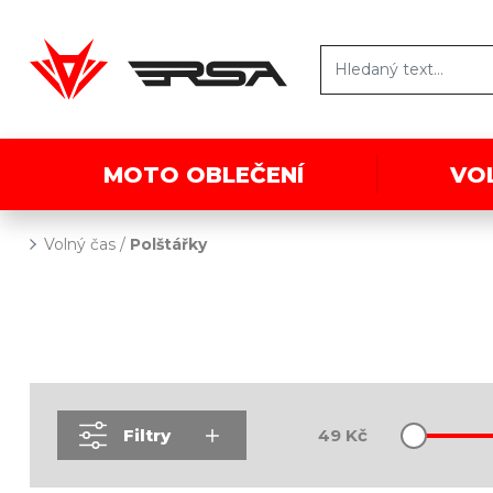
MOTO OBLEČENÍ
VO
Volný čas
/
Polštářky
Filtry
49
Kč