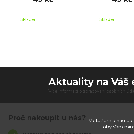
Skladem
Skladem
Aktuality na Váš 
Více informací o zpracování osobních úda
Proč nakoupit u nás?
MotoZem a naši part
aby Vám mimo