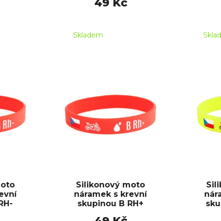
49 Kč
Skladem
Skla
moto
Silikonový moto
Sil
evní
náramek s krevní
nár
RH-
skupinou B RH+
sku
49 Kč