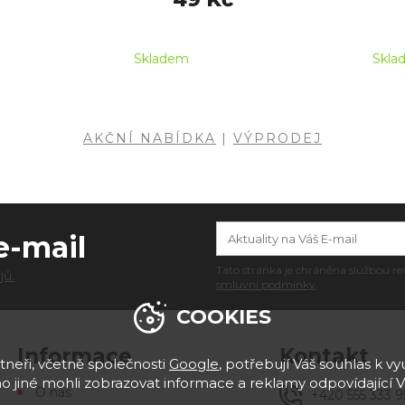
Skladem
Skla
AKČNÍ NABÍDKA
|
VÝPRODEJ
e-mail
Tato stránka je chráněna službou
jů.
smluvní podmínky
.
COOKIES
Informace
Kontakt
neři, včetně společnosti
Google
, potřebují Váš souhlas k vyu
 jiné mohli zobrazovat informace a reklamy odpovídající 
O nás
+420 555 333 9