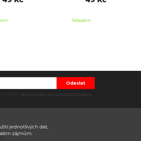
dem
Skladem
 reCAPTCHA.
Google zásady ochrany osobních údajů
,
žití jednotlivých dat,
Vašim zájmům.
57