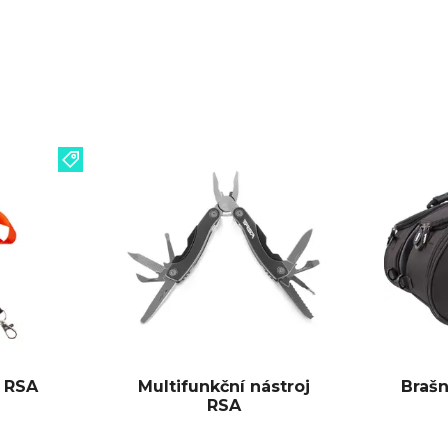
k RSA
Multifunkční nástroj
Braš
RSA