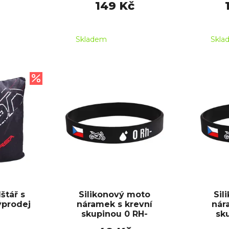
149 Kč
Skladem
Skla
štář s
Silikonový moto
Sil
prodej
náramek s krevní
nár
skupinou 0 RH-
sk