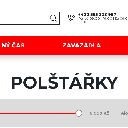
+420 555 333 957
Po-pá 09:00 - 19:00 | So 09:0
16:00
LNÝ ČAS
ZAVAZADLA
POLŠTÁŘKY
Ak
6 999
Kč