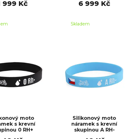
1 999 Kč
6 999 Kč
dem
Skladem
ikonový moto
Silikonový moto
amek s krevní
náramek s krevní
upinou 0 RH+
skupinou A RH-