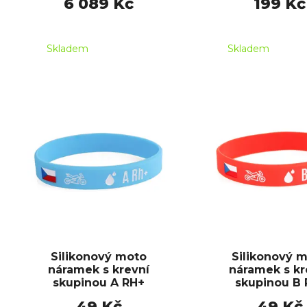
6 089 Kč
199 Kč
Skladem
Skladem
Silikonový moto
Silikonový 
náramek s krevní
náramek s kr
skupinou A RH+
skupinou B 
49 Kč
49 Kč