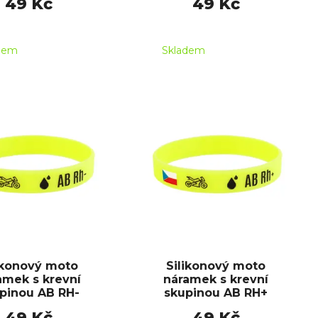
49 Kč
49 Kč
dem
Skladem
ikonový moto
Silikonový moto
amek s krevní
náramek s krevní
pinou AB RH-
skupinou AB RH+
49 Kč
49 Kč