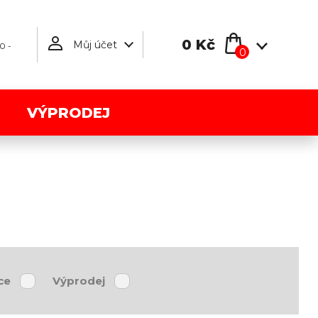
0 Kč
Můj účet
0 -
0
VÝPRODEJ
ce
Výprodej