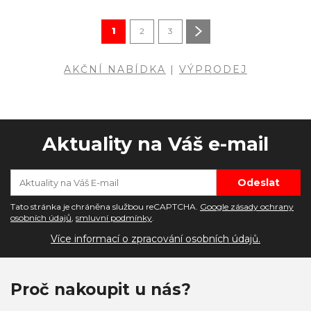
1
2
3
AKČNÍ NABÍDKA
|
VÝPRODEJ
Aktuality na Váš e-mail
Tato stránka je chráněna službou reCAPTCHA.
Google zásady ochrany
osobních údajů
,
smluvní podmínky
.
Více informací o zpracování osobních údajů.
Proč nakoupit u nás?