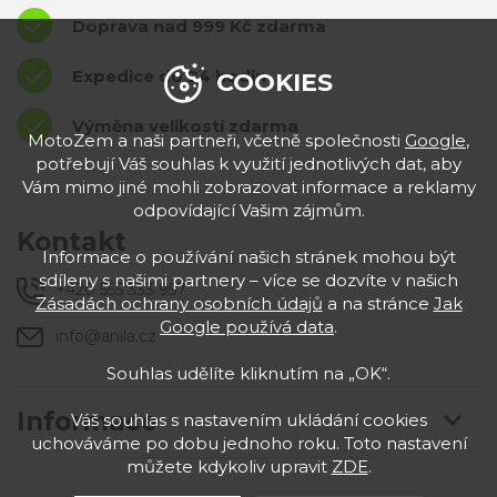
Doprava nad 999 Kč zdarma
Expedice do 24 hodin
COOKIES
Výměna velikostí zdarma
MotoZem a naši partneři, včetně společnosti
Google
,
potřebují Váš souhlas k využití jednotlivých dat, aby
Vám mimo jiné mohli zobrazovat informace a reklamy
odpovídající Vašim zájmům.
Kontakt
Informace o používání našich stránek mohou být
sdíleny s našimi partnery – více se dozvíte v našich
+420 555 333 957
Zásadách ochrany osobních údajů
a na stránce
Jak
Google používá data
.
info@anila.cz
Souhlas udělíte kliknutím na „OK“.
Informace
Váš souhlas s nastavením ukládání cookies
uchováváme po dobu jednoho roku. Toto nastavení
můžete kdykoliv upravit
ZDE
.