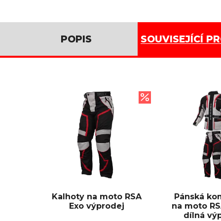
POPIS
SOUVISEJÍCÍ P
Kalhoty na moto RSA
Pánská ko
Exo výprodej
na moto RSA
dílná vý