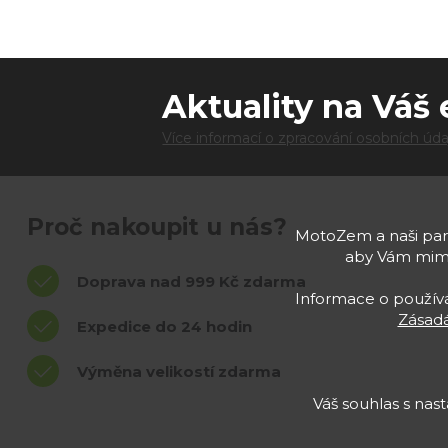
Aktuality na Váš 
Více informací o zpracování osobních úda
Proč nakoupit u nás?
MotoZem a naši part
aby Vám mimo
Doprava nad 999 Kč zdarma
Informace o používán
Zásadá
Expedice do 24 hodin
Výměna velikostí zdarma
Váš souhlas s na