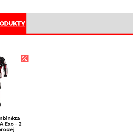
RODUKTY
mbinéza
 Exo - 2
prodej