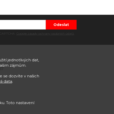
 reCAPTCHA.
Google zásady ochrany osobních údajů
,
žití jednotlivých dat,
Vašim zájmům.
57
e se dozvíte v našich
á data
.
u. Toto nastavení