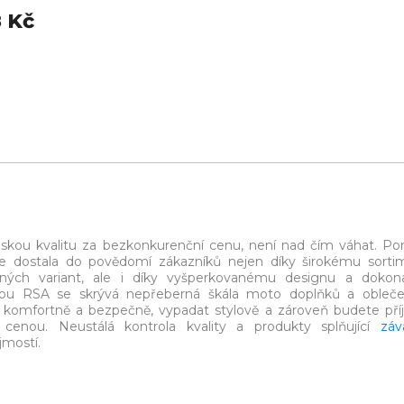
 Kč
eskou kvalitu za bezkonkurenční cenu, není nad čím váhat. P
e dostala do povědomí zákazníků nejen díky širokému sorti
ých variant, ale i díky vyšperkovanému designu a dokon
kou RSA se skrývá nepřeberná škála moto doplňků a obleče
t komfortně a bezpečně, vypadat stylově a zároveň budete př
 cenou. Neustálá kontrola kvality a produkty splňující
záv
jmostí.