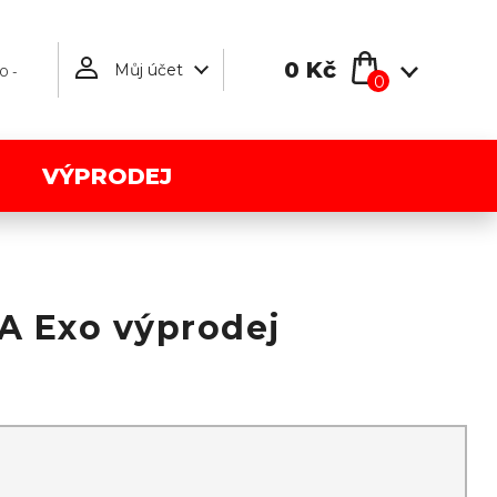
0 Kč
Můj účet
0 -
0
VÝPRODEJ
A Exo výprodej