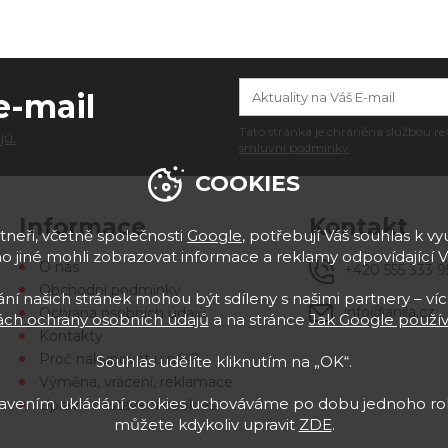
e-mail
Tato stránka je chráněna službou
jů.
smluvní podmínky
.
COOKIES
Informace
Kontakt
neři, včetně společnosti
Google
, potřebují Váš souhlas k vyu
 jiné mohli zobrazovat informace a reklamy odpovídající 
O nás
+420 555 333 9
Obchodní podmínky
í našich stránek mohou být sdíleny s našimi partnery – víc
info@anila.cz
Ochrana osobních údajů
ch ochrany osobních údajů
a na stránce
Jak Google použív
Kontakty
Proč nakupovat u nás?
Souhlas udělíte kliknutím na „OK“.
Výměna, vrácení, reklamace
stavením ukládání cookies uchováváme po dobu jednoho rok
Upravit nastavení cookies
můžete kdykoliv upravit
ZDE
.