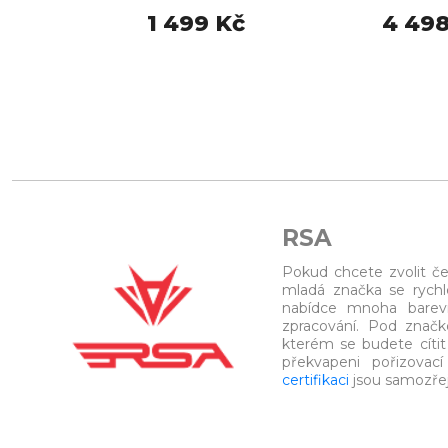
1 499 Kč
4 498
RSA
Pokud chcete zvolit č
mladá značka se rychl
nabídce mnoha barevn
zpracování. Pod znač
kterém se budete cíti
překvapeni pořizovací
certifikaci
jsou samozře