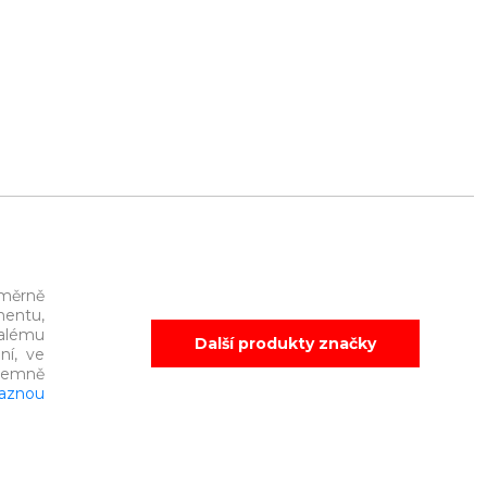
oměrně
mentu,
alému
Další produkty značky
ní, ve
íjemně
aznou