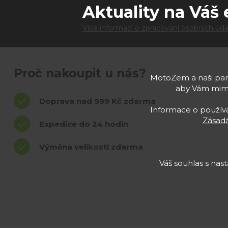
Aktuality na Váš 
Více informací o zpracování osobních úda
Proč nakoupit u nás?
MotoZem a naši part
aby Vám mimo
Doprava nad 999 Kč zdarma
Informace o používán
Zásadá
Expedice do 24 hodin
Výměna velikostí zdarma
Váš souhlas s na