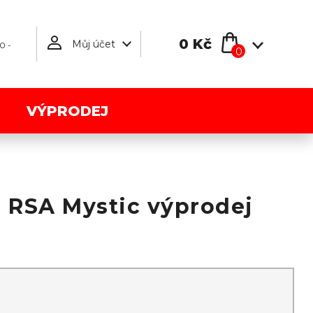
0 Kč
Můj účet
0 -
0
VÝPRODEJ
 RSA Mystic výprodej