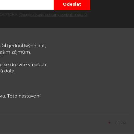
 reCAPTCHA.
Google zásady ochrany osobních údajů
,
žití jednotlivých dat,
Vašim zájmům.
57
e se dozvíte v našich
á data
.
u. Toto nastavení
GDPR