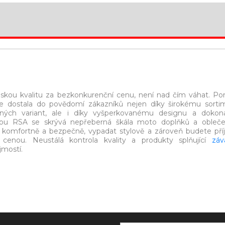
eskou kvalitu za bezkonkurenční cenu, není nad čím váhat. P
e dostala do povědomí zákazníků nejen díky širokému sorti
ých variant, ale i díky vyšperkovanému designu a dokon
kou RSA se skrývá nepřeberná škála moto doplňků a obleče
t komfortně a bezpečně, vypadat stylově a zároveň budete př
 cenou. Neustálá kontrola kvality a produkty splňující
záv
jmostí.