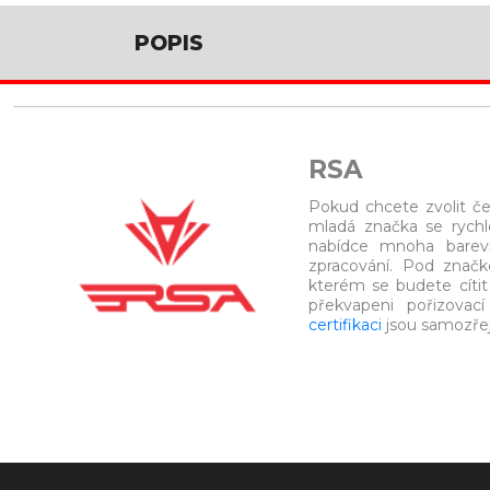
POPIS
RSA
Pokud chcete zvolit č
mladá značka se rychl
nabídce mnoha barevn
zpracování. Pod znač
kterém se budete cíti
překvapeni pořizovací
certifikaci
jsou samozře