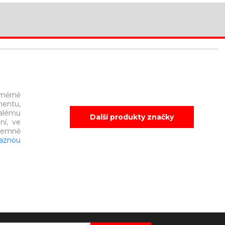
oměrně
mentu,
alému
Další produkty značky
ní, ve
íjemně
aznou