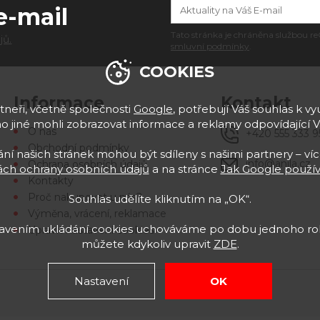
e-mail
Tato stránka je chráněna službou
jů.
smluvní podmínky
.
COOKIES
Informace
Kontakt
neři, včetně společnosti
Google
, potřebují Váš souhlas k vyu
 jiné mohli zobrazovat informace a reklamy odpovídající 
O nás
+420 555 333 9
Obchodní podmínky
í našich stránek mohou být sdíleny s našimi partnery – víc
info@anila.cz
Ochrana osobních údajů
ch ochrany osobních údajů
a na stránce
Jak Google použív
Kontakty
Proč nakupovat u nás?
Souhlas udělíte kliknutím na „OK“.
Výměna, vrácení, reklamace
stavením ukládání cookies uchováváme po dobu jednoho rok
Upravit nastavení cookies
můžete kdykoliv upravit
ZDE
.
Nastavení
OK