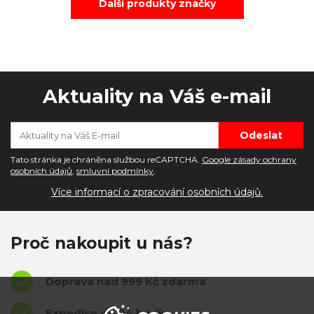
Další produkty značky
Aktuality na Váš e-mail
Tato stránka je chráněna službou reCAPTCHA.
Google zásady ochrany
osobních údajů
,
smluvní podmínky
.
Více informací o zpracování osobních údajů.
Proč nakoupit u nás?
Doprava nad 999 Kč zdarma
Expedice do 24 hodin