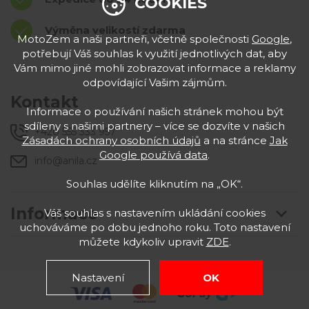
COOKIES
Výměna velikostí zdarma
MotoZem a naši partneři, včetně společnosti
Google
,
potřebují Váš souhlas k využití jednotlivých dat, aby
Vám mimo jiné mohli zobrazovat informace a reklamy
odpovídající Vašim zájmům.
Kontakt
Informace o používání našich stránek mohou být
sdíleny s našimi partnery – více se dozvíte v našich
+420 555 333 957
Zásadách ochrany osobních údajů
a na stránce
Jak
Google používá data
.
info@anila.cz
Souhlas udělíte kliknutím na „OK“.
Informace
Váš souhlas s nastavením ukládání cookies
uchováváme po dobu jednoho roku. Toto nastavení
můžete kdykoliv upravit
ZDE
.
Nastavení
OK