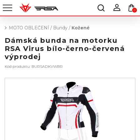
0
MOTO OBLEČENÍ
/
Bundy
/
Kožené
Dámská bunda na motorku
RSA Virus bílo-černo-červená
výprodej
Kód produktu: BURSADKVWBR