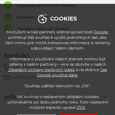
Doprava nad 999 Kč zdarma
Expedice do 24 hodin
COOKIES
Výměna velikostí zdarma
MotoZem a naši partneři, včetně společnosti
Google
,
potřebují Váš souhlas k využití jednotlivých dat, aby
Vám mimo jiné mohli zobrazovat informace a reklamy
odpovídající Vašim zájmům.
Kontakt
Informace o používání našich stránek mohou být
sdíleny s našimi partnery – více se dozvíte v našich
+420 555 333 957
Zásadách ochrany osobních údajů
a na stránce
Jak
Google používá data
.
info@anila.cz
Souhlas udělíte kliknutím na „OK“.
Informace
Váš souhlas s nastavením ukládání cookies
uchováváme po dobu jednoho roku. Toto nastavení
můžete kdykoliv upravit
ZDE
.