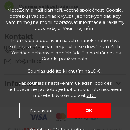
Výměna velikostí zdarma
MotoZem a naši partneři, včetně společnosti
Google
,
potřebují Váš souhlas k využití jednotlivých dat, aby
Vám mimo jiné mohli zobrazovat informace a reklamy
odpovídající Vašim zájmům.
Kontakt
Informace o používání našich stránek mohou být
sdíleny s našimi partnery – více se dozvíte v našich
+420 555 333 957
Zásadách ochrany osobních údajů
a na stránce
Jak
Google používá data
.
info@anila.cz
Souhlas udělíte kliknutím na „OK“.
Informace
Váš souhlas s nastavením ukládání cookies
uchováváme po dobu jednoho roku. Toto nastavení
můžete kdykoliv upravit
ZDE
.
Nastavení
OK
Souhlas můžete odmítnout
zde
.
© 2026
RSASport
.cz
. Všechna práva vyhrazena. Vytvořil