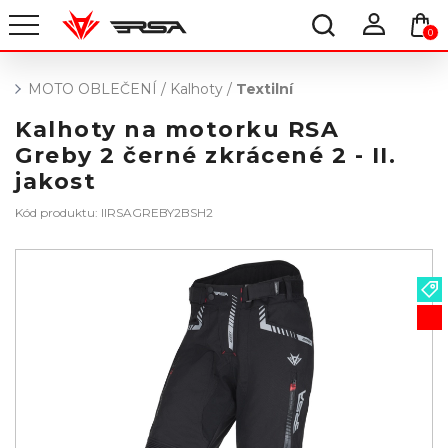
0
MOTO OBLEČENÍ
/
Kalhoty
/
Textilní
Kalhoty na motorku RSA
Greby 2 černé zkrácené 2 - II.
jakost
Kód produktu: IIRSAGREBY2BSH2