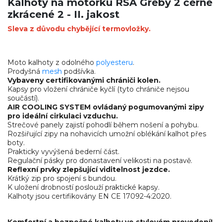
Kalhoty na motorku RSA Greby 2 černé
zkrácené 2 - II. jakost
Sleva z důvodu chybějící termovložky.
Moto kalhoty z odolného
polyesteru
.
Prodyšná
mesh
podšívka.
Vybaveny certifikovanými chrániči kolen.
Kapsy pro vložení chrániče kyčlí (tyto chrániče nejsou
součástí).
AIR COOLING SYSTEM ovládaný pogumovanými zipy
pro ideální cirkulaci vzduchu.
Strečové panely zajistí pohodlí během nošení a pohybu.
Rozšiřující zipy na nohavicích umožní oblékání kalhot přes
boty.
Prakticky vyvýšená bederní část.
Regulační pásky pro donastavení velikosti na postavě.
Reflexní prvky zlepšující viditelnost jezdce.
Krátký zip pro spojení s bundou.
K uložení drobností poslouží praktické kapsy.
Kalhoty jsou certifikovány EN CE 17092-4:2020.