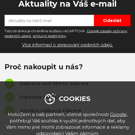
Aktuality na Váš e-mail
Tato stránka je chráněna službou reCAPTCHA.
Google zásady ochrany
osobních údajů
,
smluvní podmínky
.
Více informací o zpracování osobních údajů.
Proč nakoupit u nás?
Doprava nad 999 Kč zdarma
Expedice do 24 hodin
COOKIES
Výměna velikostí zdarma
MotoZem a naši partneři, včetně společnosti
Google
,
potřebují Váš souhlas k využití jednotlivých dat, aby
Vám mimo jiné mohli zobrazovat informace a reklamy
odpovídající Vašim zájmům.