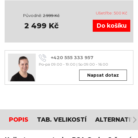
Ušetříte:
500
Kč
Původně:
2 999
Kč
2 499
Kč
+420 555 333 957
Po-pá 09:00 - 19:00
|
So 09:00 - 16:00
Napsat dotaz
POPIS
TAB. VELIKOSTÍ
ALTERNATIV