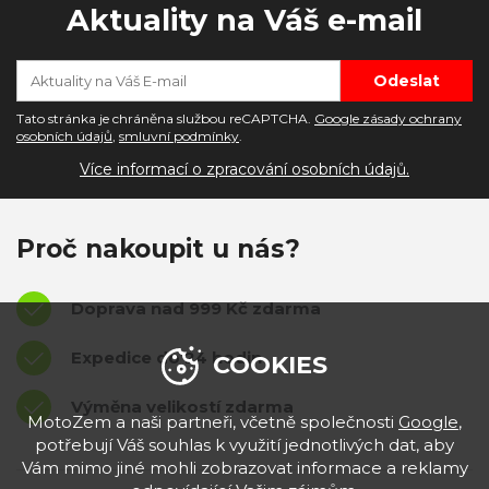
Aktuality na Váš e-mail
Tato stránka je chráněna službou reCAPTCHA.
Google zásady ochrany
osobních údajů
,
smluvní podmínky
.
Více informací o zpracování osobních údajů.
Proč nakoupit u nás?
Doprava nad 999 Kč zdarma
Expedice do 24 hodin
COOKIES
Výměna velikostí zdarma
MotoZem a naši partneři, včetně společnosti
Google
,
potřebují Váš souhlas k využití jednotlivých dat, aby
Vám mimo jiné mohli zobrazovat informace a reklamy