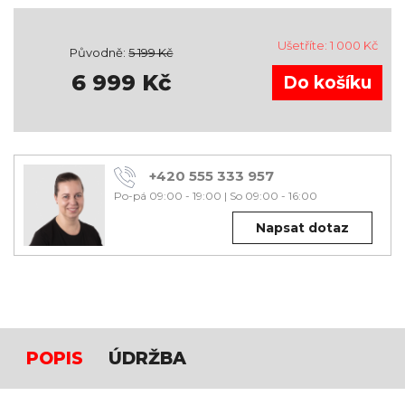
Ušetříte:
1 000
Kč
Původně:
5 199
Kč
6 999
Kč
+420 555 333 957
Po-pá 09:00 - 19:00
|
So 09:00 - 16:00
Napsat dotaz
POPIS
ÚDRŽBA