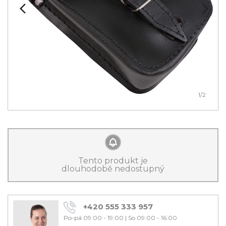
1
/2
Tento produkt je
dlouhodobě nedostupný
+420 555 333 957
Po-pá 09:00 - 19:00
|
So 09:00 - 16:00