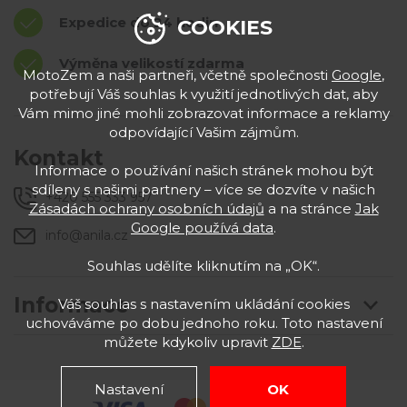
Expedice do 24 hodin
COOKIES
Výměna velikostí zdarma
MotoZem a naši partneři, včetně společnosti
Google
,
potřebují Váš souhlas k využití jednotlivých dat, aby
Vám mimo jiné mohli zobrazovat informace a reklamy
odpovídající Vašim zájmům.
Kontakt
Informace o používání našich stránek mohou být
sdíleny s našimi partnery – více se dozvíte v našich
+420 555 333 957
Zásadách ochrany osobních údajů
a na stránce
Jak
Google používá data
.
info@anila.cz
Souhlas udělíte kliknutím na „OK“.
Informace
Váš souhlas s nastavením ukládání cookies
uchováváme po dobu jednoho roku. Toto nastavení
můžete kdykoliv upravit
ZDE
.
Nastavení
OK