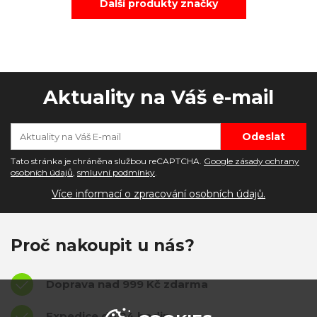
Další produkty značky
Aktuality na Váš e-mail
Tato stránka je chráněna službou reCAPTCHA.
Google zásady ochrany
osobních údajů
,
smluvní podmínky
.
Více informací o zpracování osobních údajů.
Proč nakoupit u nás?
Doprava nad 999 Kč zdarma
Expedice do 24 hodin