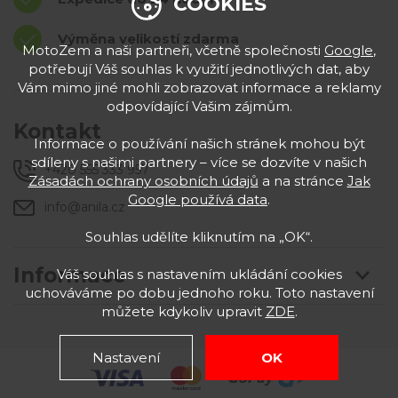
COOKIES
Výměna velikostí zdarma
MotoZem a naši partneři, včetně společnosti
Google
,
potřebují Váš souhlas k využití jednotlivých dat, aby
Vám mimo jiné mohli zobrazovat informace a reklamy
odpovídající Vašim zájmům.
Kontakt
Informace o používání našich stránek mohou být
sdíleny s našimi partnery – více se dozvíte v našich
+420 555 333 957
Zásadách ochrany osobních údajů
a na stránce
Jak
Google používá data
.
info@anila.cz
Souhlas udělíte kliknutím na „OK“.
Informace
Váš souhlas s nastavením ukládání cookies
uchováváme po dobu jednoho roku. Toto nastavení
můžete kdykoliv upravit
ZDE
.
Nastavení
OK