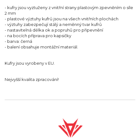
- kufry jsou vyztuženy z vnitřní strany plastovým zpevněním o síle
2 mm
- plastové výztuhy kufrů jsou na všech vnitřních plochách
- výztuhy zabezpečují stálý a neměnný tvar kufrů
- nastavitelná délka ok a popruhů pro připevnění
- na bocích příprava pro kapsičky
- barva: černá
- balení obsahuje montážní materiál.
Kufry jsou vyrobeny v EU.
Nejvyšší kvalita zpracování!