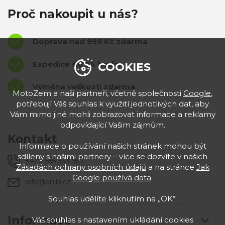
Proč nakoupit u nás?
Doprava nad 999 Kč zdarma
Expedice do 24 hodin
COOKIES
Výměna velikostí zdarma
MotoZem a naši partneři, včetně společnosti
Google
,
potřebují Váš souhlas k využití jednotlivých dat, aby
Vám mimo jiné mohli zobrazovat informace a reklamy
odpovídající Vašim zájmům.
Kontakt
Informace o používání našich stránek mohou být
sdíleny s našimi partnery – více se dozvíte v našich
+420 555 333 957
Zásadách ochrany osobních údajů
a na stránce
Jak
Google používá data
.
info@anila.cz
Souhlas udělíte kliknutím na „OK“.
Informace
Váš souhlas s nastavením ukládání cookies