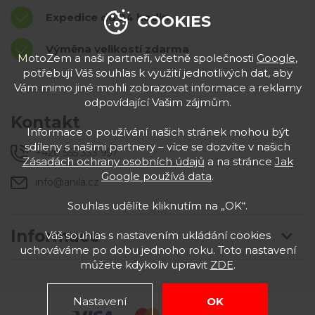
Expedice do 24 hodin
COOKIES
Výměna velikostí zdarma
MotoZem a naši partneři, včetně společnosti
Google
,
potřebují Váš souhlas k využití jednotlivých dat, aby
Vám mimo jiné mohli zobrazovat informace a reklamy
odpovídající Vašim zájmům.
Kontakt
Informace o používání našich stránek mohou být
sdíleny s našimi partnery – více se dozvíte v našich
+420 555 333 957
Zásadách ochrany osobních údajů
a na stránce
Jak
Google používá data
.
info@anila.cz
Souhlas udělíte kliknutím na „OK“.
Informace
Váš souhlas s nastavením ukládání cookies
uchováváme po dobu jednoho roku. Toto nastavení
můžete kdykoliv upravit
ZDE
.
Nastavení
OK