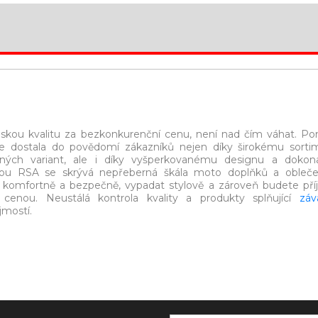
eskou kvalitu za bezkonkurenční cenu, není nad čím váhat. P
e dostala do povědomí zákazníků nejen díky širokému sorti
ých variant, ale i díky vyšperkovanému designu a dokon
kou RSA se skrývá nepřeberná škála moto doplňků a obleče
t komfortně a bezpečně, vypadat stylově a zároveň budete př
 cenou. Neustálá kontrola kvality a produkty splňující
záv
jmostí.