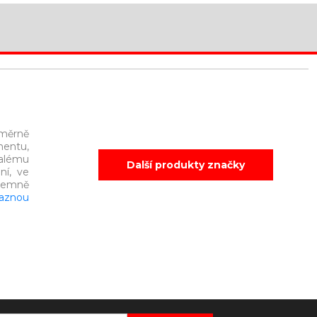
oměrně
mentu,
alému
Další produkty značky
ní, ve
íjemně
aznou