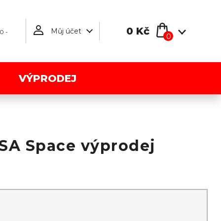
0 Kč
Můj účet
0 -
0
VÝPRODEJ
SA Space výprodej