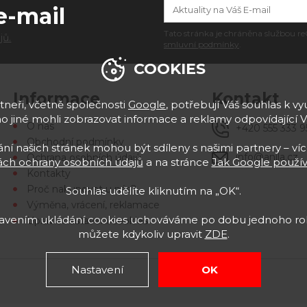
e-mail
Tato stránka je chráněna službou
jů.
smluvní podmínky
.
COOKIES
Informace
Kontakt
neři, včetně společnosti
Google
, potřebují Váš souhlas k vyu
 jiné mohli zobrazovat informace a reklamy odpovídající 
O nás
+420 555 333 9
Obchodní podmínky
í našich stránek mohou být sdíleny s našimi partnery – víc
info@anila.cz
Ochrana osobních údajů
ch ochrany osobních údajů
a na stránce
Jak Google použív
Kontakty
Proč nakupovat u nás?
Souhlas udělíte kliknutím na „OK“.
Výměna, vrácení, reklamace
stavením ukládání cookies uchováváme po dobu jednoho rok
Upravit nastavení cookies
můžete kdykoliv upravit
ZDE
.
Nastavení
OK