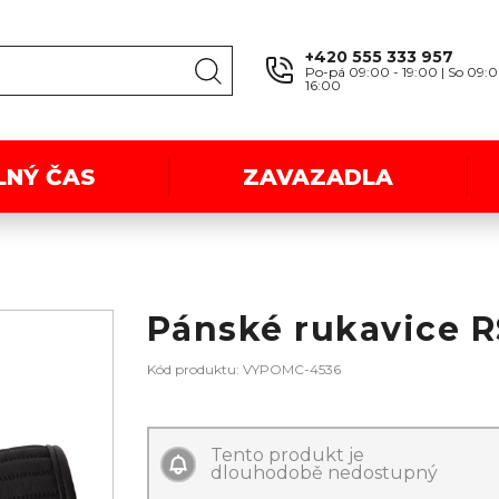
+420 555 333 957
Po-pá 09:00 - 19:00 | So 09:0
16:00
LNÝ ČAS
ZAVAZADLA
Pánské rukavice R
Kód produktu: VYPOMC-4536
Tento produkt je
dlouhodobě nedostupný