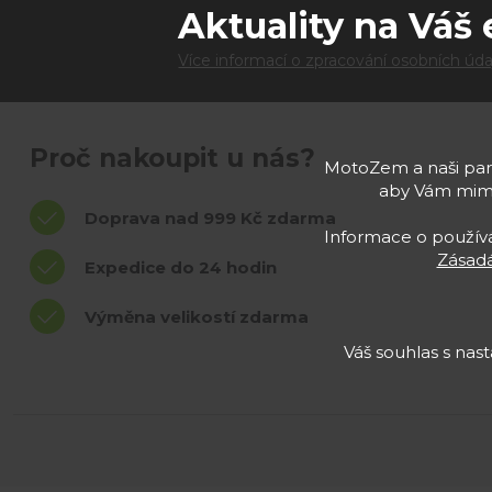
Aktuality na Váš 
Více informací o zpracování osobních úda
Proč nakoupit u nás?
MotoZem a naši part
aby Vám mimo
Doprava nad 999 Kč zdarma
Informace o používán
Zásadá
Expedice do 24 hodin
Výměna velikostí zdarma
Váš souhlas s na