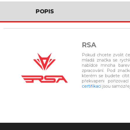
POPIS
RSA
Pokud chcete zvolit č
mladá značka se rychl
nabídce mnoha barevn
zpracování. Pod znač
kterém se budete cíti
překvapeni pořizovací
certifikaci
jsou samozře