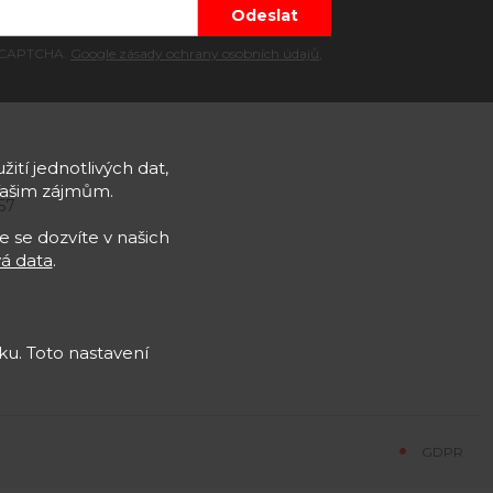
 reCAPTCHA.
Google zásady ochrany osobních údajů
,
žití jednotlivých dat,
Vašim zájmům.
57
e se dozvíte v našich
á data
.
u. Toto nastavení
GDPR