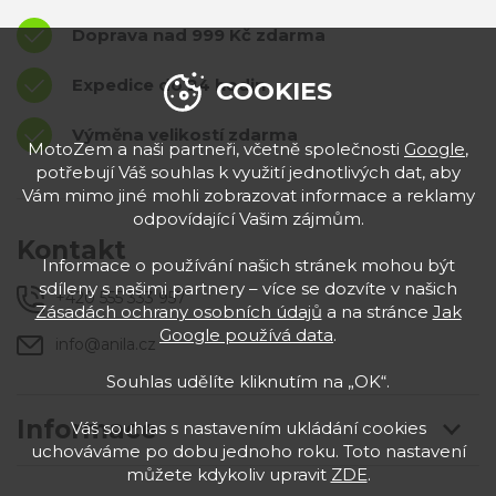
Doprava nad 999 Kč zdarma
Expedice do 24 hodin
COOKIES
Výměna velikostí zdarma
MotoZem a naši partneři, včetně společnosti
Google
,
potřebují Váš souhlas k využití jednotlivých dat, aby
Vám mimo jiné mohli zobrazovat informace a reklamy
odpovídající Vašim zájmům.
Kontakt
Informace o používání našich stránek mohou být
sdíleny s našimi partnery – více se dozvíte v našich
+420 555 333 957
Zásadách ochrany osobních údajů
a na stránce
Jak
Google používá data
.
info@anila.cz
Souhlas udělíte kliknutím na „OK“.
Informace
Váš souhlas s nastavením ukládání cookies
uchováváme po dobu jednoho roku. Toto nastavení
můžete kdykoliv upravit
ZDE
.