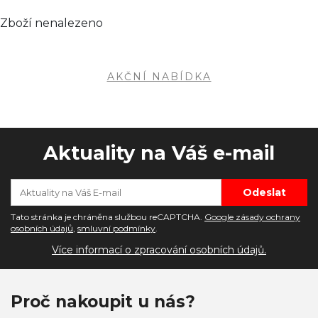
Zboží nenalezeno
AKČNÍ NABÍDKA
Aktuality na Váš e-mail
Tato stránka je chráněna službou reCAPTCHA.
Google zásady ochrany
osobních údajů
,
smluvní podmínky
.
Více informací o zpracování osobních údajů.
Proč nakoupit u nás?