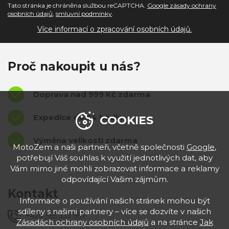
Tato stránka je chráněna službou reCAPTCHA.
Google zásady ochrany
osobních údajů
,
smluvní podmínky
.
Více informací o zpracování osobních údajů.
Proč nakoupit u nás?
Doprava nad 999 Kč zdarma
Expedice do 24 hodin
COOKIES
Výměna velikostí zdarma
MotoZem a naši partneři, včetně společnosti
Google
,
potřebují Váš souhlas k využití jednotlivých dat, aby
Vám mimo jiné mohli zobrazovat informace a reklamy
odpovídající Vašim zájmům.
Kontakt
Informace o používání našich stránek mohou být
sdíleny s našimi partnery – více se dozvíte v našich
+420 555 333 957
Zásadách ochrany osobních údajů
a na stránce
Jak