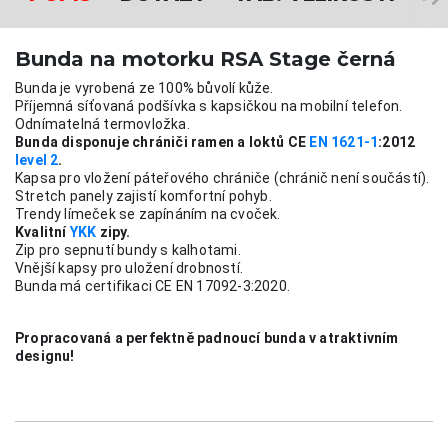
Bunda na motorku RSA Stage černá
Bunda je vyrobená ze 100% bůvolí kůže.
Příjemná síťovaná podšívka s kapsičkou na mobilní telefon.
Odnímatelná termovložka.
Bunda disponuje chrániči ramen a loktů CE 
EN 1621-1
:2012 
level 2
.
Kapsa pro vložení páteřového chrániče (chránič není součástí).
Stretch panely zajistí komfortní pohyb.
Trendy límeček se zapínáním na cvoček.
Kvalitní 
YKK
 zipy.
Zip pro sepnutí bundy s kalhotami.
Vnější kapsy pro uložení drobností.
Bunda má certifikaci CE EN 17092-3:2020.
Propracovaná a perfektně padnoucí bunda v atraktivním 
designu! 