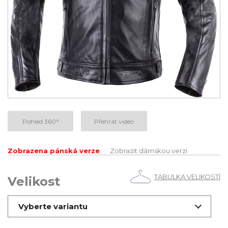
1
/7
Pohled 360°
Přehrát video
Zobrazena pánská verze
Zobrazit dámskou verzi
TABULKA VELIKOSTÍ
Velikost
Vyberte variantu