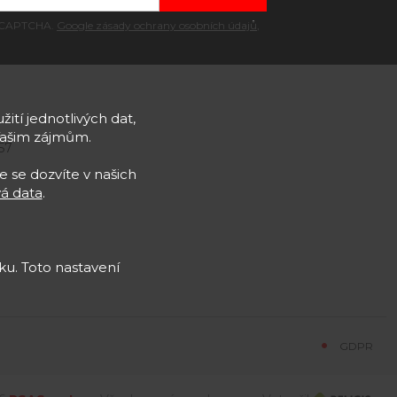
 reCAPTCHA.
Google zásady ochrany osobních údajů
,
žití jednotlivých dat,
Vašim zájmům.
57
e se dozvíte v našich
á data
.
u. Toto nastavení
GDPR