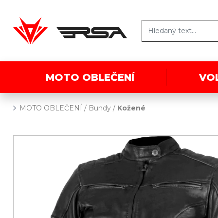
MOTO OBLEČENÍ
VO
MOTO OBLEČENÍ
/
Bundy
/
Kožené