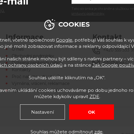
e-mail
Tato stránka je chráněna službou
jů.
smluvní podmínky
.
COOKIES
Informace
Kontakt
neři, včetně společnosti
Google
, potřebují Váš souhlas k vyu
 jiné mohli zobrazovat informace a reklamy odpovídající 
O nás
+420 555 333 9
Obchodní podmínky
í našich stránek mohou být sdíleny s našimi partnery – víc
info@anila.cz
Ochrana osobních údajů
ch ochrany osobních údajů
a na stránce
Jak Google použív
Kontakty
Proč nakupovat u nás?
Souhlas udělíte kliknutím na „OK“.
Výměna, vrácení, reklamace
stavením ukládání cookies uchováváme po dobu jednoho rok
Upravit nastavení cookies
můžete kdykoliv upravit
ZDE
.
Nastavení
OK
Souhlas můžete odmítnout
zde
.