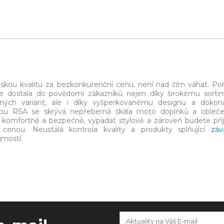
eskou kvalitu za bezkonkurenční cenu, není nad čím váhat. P
e dostala do povědomí zákazníků nejen díky širokému sorti
ých variant, ale i díky vyšperkovanému designu a dokon
kou RSA se skrývá nepřeberná škála moto doplňků a obleče
t komfortně a bezpečně, vypadat stylově a zároveň budete př
 cenou. Neustálá kontrola kvality a produkty splňující
záv
jmostí.