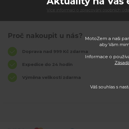
Aktuality na Váš 
Více informací o zpracování osobních úda
Proč nakoupit u nás?
MotoZem a naši part
aby Vám mimo
Doprava nad 999 Kč zdarma
Informace o používán
Zásadá
Expedice do 24 hodin
Výměna velikostí zdarma
Váš souhlas s na