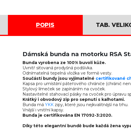
POPIS
TAB. VELIK
Dámská bunda na motorku RSA St
Bunda vyrobena ze 100% buvolí kůže.
Uvnitř síťovaná prodyšná podšívka.
Odnímatelná tepelná vložka ve formě vesty.
Součástí bundy jsou vyjímatelné
certifikované c
Kapsa pro umístění páteřového chrániče (chránič není 
Stylový límeček se zapínáním na cvoček.
Nastavitelné stahovací pásky na cvoček pro úpravu 
Krátký i obvodový zip pro sepnutí s kalhotami.
Bunda má
YKK
zipy, které jsou nejkvalitnější na trhu.
Vnější i vnitřní kapsy.
Bunda je certifikována EN 17092-3:2020.
Díky této elegantní bundě bude každá žena vypa