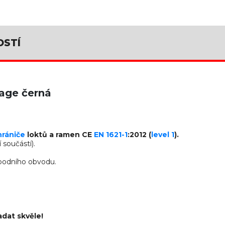
OSTÍ
age černá
hrániče
loktů a ramen CE
EN 1621-1
:2012 (
level 1
).
součástí).
spodního obvodu.
dat skvěle!