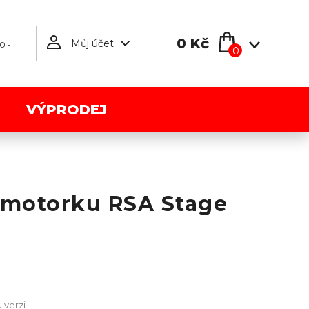
0 Kč
Můj účet
0 -
0
VÝPRODEJ
motorku RSA Stage
 verzi