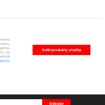
oměrně
mentu,
alému
Další produkty značky
ní, ve
íjemně
aznou