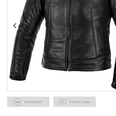
Pohled 360°
Přehrát video