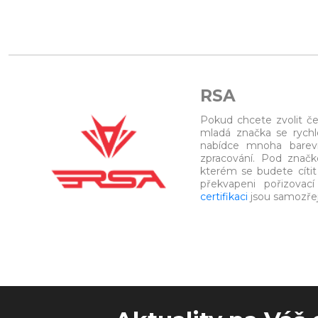
RSA
Pokud chcete zvolit č
mladá značka se rychl
nabídce mnoha barevn
zpracování. Pod znač
kterém se budete cíti
překvapeni pořizovací
certifikaci
jsou samozře