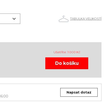
TABULKA VELIKOSTÍ
Ušetříte:
1 000
Kč
Napsat dotaz
16:00