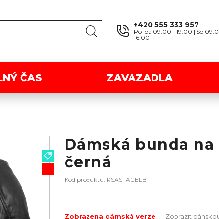
+420 555 333 957
Po-pá 09:00 - 19:00 | So 09:0
16:00
LNÝ ČAS
ZAVAZADLA
Dámská bunda na 
černá
Kód produktu: RSASTAGELB
Zobrazena dámská verze
Zobrazit pánskou