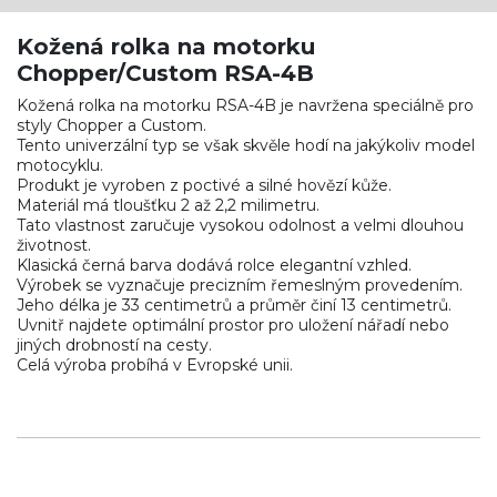
Kožená rolka na motorku
Chopper/Custom RSA-4B
Kožená rolka na motorku RSA-4B je navržena speciálně pro
styly Chopper a Custom.
Tento univerzální typ se však skvěle hodí na jakýkoliv model
motocyklu.
Produkt je vyroben z poctivé a silné hovězí kůže.
Materiál má tloušťku 2 až 2,2 milimetru.
Tato vlastnost zaručuje vysokou odolnost a velmi dlouhou
životnost.
Klasická černá barva dodává rolce elegantní vzhled.
Výrobek se vyznačuje precizním řemeslným provedením.
Jeho délka je 33 centimetrů a průměr činí 13 centimetrů.
Uvnitř najdete optimální prostor pro uložení nářadí nebo
jiných drobností na cesty.
Celá výroba probíhá v Evropské unii.