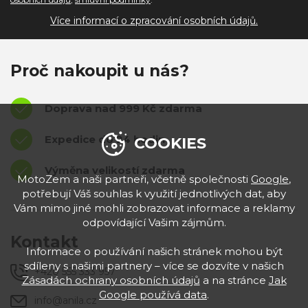
Více informací o zpracování osobních údajů.
Proč nakoupit u nás?
Doprava nad 999 Kč zdarma
Expedice do 24 hodin
COOKIES
Výměna velikostí zdarma
MotoZem a naši partneři, včetně společnosti
Google
,
potřebují Váš souhlas k využití jednotlivých dat, aby
Vám mimo jiné mohli zobrazovat informace a reklamy
odpovídající Vašim zájmům.
Kontakt
Informace o používání našich stránek mohou být
sdíleny s našimi partnery – více se dozvíte v našich
+420 555 333 957
Zásadách ochrany osobních údajů
a na stránce
Jak
Google používá data
.
info@anila.cz