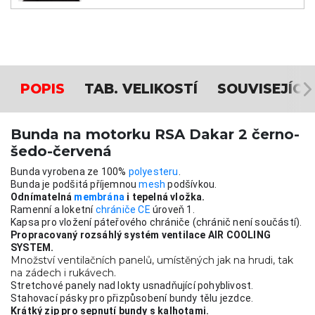
POPIS
TAB. VELIKOSTÍ
SOUVISEJÍCÍ
Bunda na motorku RSA Dakar 2 černo-
šedo-červená
Bunda vyrobena ze 100% 
polyesteru
.
Bunda je podšitá příjemnou 
mesh
 podšívkou.
Odnímatelná 
membrána
 i tepelná vložka.
Ramenní a loketní 
chrániče CE
 úroveň 1.
Kapsa pro vložení páteřového chrániče (chránič není součástí).
Propracovaný rozsáhlý systém ventilace AIR COOLING 
SYSTEM.
Množství ventilačních panelů, umístěných jak na hrudi, tak
na zádech i rukávech.
Stretchové panely nad lokty usnadňující pohyblivost.
Stahovací pásky pro přizpůsobení bundy tělu jezdce.
Krátký zip pro sepnutí bundy s kalhotami.