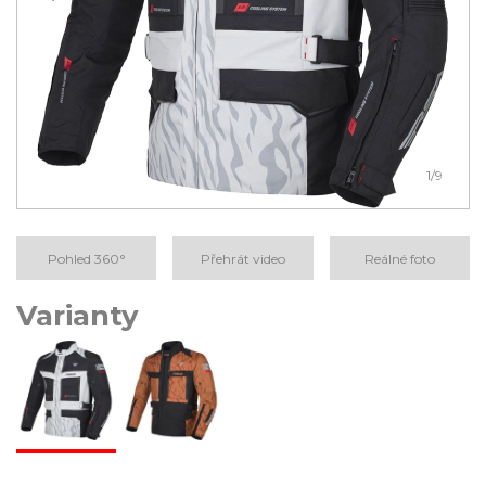
1
/9
Pohled 360°
Přehrát video
Reálné foto
Varianty