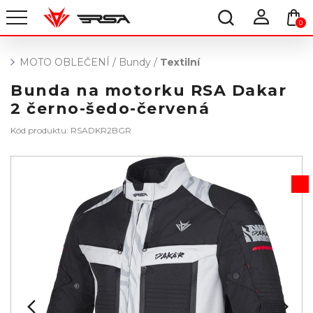
0
MOTO OBLEČENÍ
/
Bundy
/
Textilní
Bunda na motorku RSA Dakar
2 černo-šedo-červená
Kód produktu: RSADKR2BGR