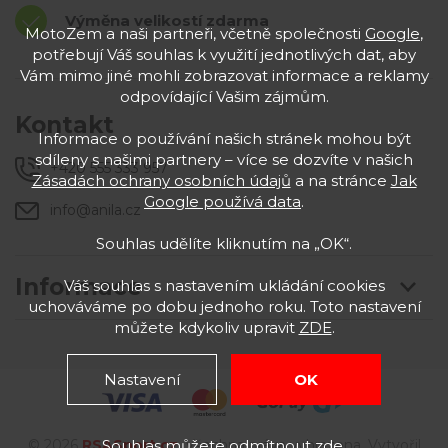
Výměna velikostí zdarma
MotoZem a naši partneři, včetně společnosti
Google
,
potřebují Váš souhlas k využití jednotlivých dat, aby
Vám mimo jiné mohli zobrazovat informace a reklamy
odpovídající Vašim zájmům.
Kontakt
Informace o používání našich stránek mohou být
sdíleny s našimi partnery – více se dozvíte v našich
+420 555 333 957
Zásadách ochrany osobních údajů
a na stránce
Jak
Google používá data
.
info@anila.cz
Souhlas udělíte kliknutím na „OK“.
Informace
Váš souhlas s nastavením ukládání cookies
uchováváme po dobu jednoho roku. Toto nastavení
můžete kdykoliv upravit
ZDE
.
Nastavení
OK
Souhlas můžete odmítnout
zde
.
© 2026
RSASport
.cz
. Všechna práva vyhrazena. Vytvořil