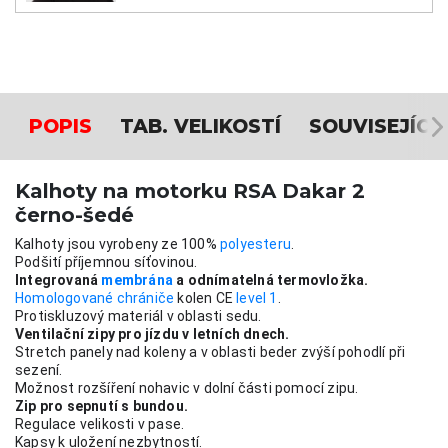
POPIS
TAB. VELIKOSTÍ
SOUVISEJÍCÍ
Kalhoty na motorku RSA Dakar 2
černo-šedé
Kalhoty jsou vyrobeny ze 100% 
polyesteru
.
Podšití příjemnou síťovinou.
Integrovaná 
membrána
 a odnímatelná termovložka. 
Homologované chrániče
 kolen CE 
level 1
. 
Protiskluzový materiál v oblasti sedu.
Ventilační zipy pro jízdu v letních dnech.
Stretch panely nad koleny a v oblasti beder zvýší pohodlí při 
sezení.
Možnost rozšíření nohavic v dolní části pomocí zipu.
Zip pro sepnutí s bundou.
Regulace velikosti v pase.
Kapsy k uložení nezbytností.