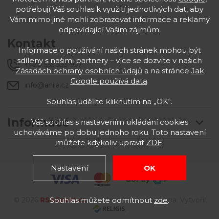
potřebují Váš souhlas k využití jednotlivých dat, aby
Vám mimo jiné mohli zobrazovat informace a reklamy
odpovídající Vašim zájmům.
Kontakt
Informace o používání našich stránek mohou být
sdíleny s našimi partnery – více se dozvíte v našich
+420 555 333 957
Zásadách ochrany osobních údajů
a na stránce
Jak
Google používá data
.
info@anila.cz
Souhlas udělíte kliknutím na „OK“.
Informace
Váš souhlas s nastavením ukládání cookies
uchováváme po dobu jednoho roku. Toto nastavení
můžete kdykoliv upravit
ZDE
.
Nastavení
OK
Souhlas můžete odmítnout
zde
.
© 2026
RSASport
.cz
. Všechna práva vyhrazena. Vytvořil
.