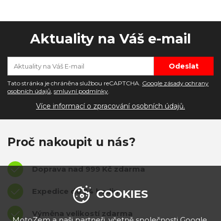
Aktuality na Váš e-mail
Tato stránka je chráněna službou reCAPTCHA.
Google zásady ochrany
osobních údajů
,
smluvní podmínky
.
Více informací o zpracování osobních údajů.
Proč nakoupit u nás?
Doprava nad 999 Kč zdarma
Expedice do 24 hodin
COOKIES
Výměna velikostí zdarma
MotoZem a naši partneři, včetně společnosti
Google
,